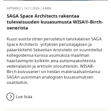
ARTIKKELI |
14.11.2024
| 4 MIN
SAGA Space Architects rakentaa
tulevaisuuden kuuasumusta WISA®-Birch-
vanerista
Kuusi vuotta sitten perustetun tanskalaisen SAGA
Space Architects -yrityksen perustajajäsen ja
pääarkkitehti Sebastian Aristotelis on suunnitellut
kollegoidensa kanssa asumuksia maailman
haastavimpiin kolkkiin aina autiomaakohteista
vedenalaisiin ja arktisiin olosuhteisiin. WISA®-
Birch-koivuvaneri on heidän materiaalivalintansa
SAGAn uusimman analogisen kuuasumuksen
sisätiloihin.
Lue lisää