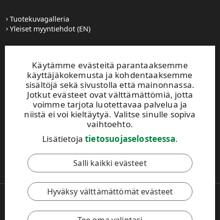
Tuotekuvagalleria
Yleiset myyntiehdot (EN)
Käytämme evästeitä parantaaksemme
käyttäjäkokemusta ja kohdentaaksemme
UPM:n Toimintaohje
sisältöjä sekä sivustolla että mainonnassa.
Jotkut evästeet ovat välttämättömiä, jotta
voimme tarjota luotettavaa palvelua ja
Suomenkielisen WISA-uutiskirjeemme tilaamalla pysyt ajan
niistä ei voi kieltäytyä. Valitse sinulle sopiva
tasalla muun muassa tapahtumista sekä tuoreimmista
vaihtoehto.
tuoteuutisista.
Tilaa WISA-uutiskirje tästä!
Lisätietoja
tietosuojaselosteessa
.
Tämä sivusto on suojattu reCAPTCHA-palvelun avulla.
Salli kaikki evästeet
Tietosuoja
ja
käyttöehdot
.
Hyväksy välttämättömät evästeet
Copyright © 2026 UPM
UPM Global
Legal Notice