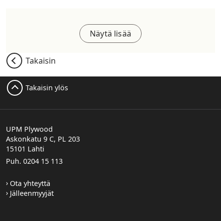
Näytä lisää
Takaisin
Takaisin ylös
UPM Plywood
Askonkatu 9 C, PL 203
15101 Lahti
Puh. 0204 15 113
Ota yhteyttä
Jälleenmyyjät