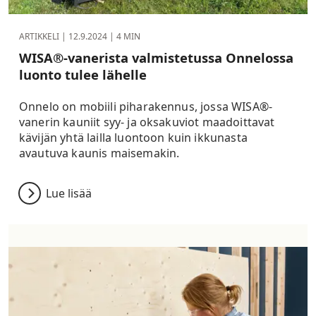
ARTIKKELI |
12.9.2024
| 4 MIN
WISA®-vanerista valmistetussa Onnelossa
luonto tulee lähelle
Onnelo on mobiili piharakennus, jossa WISA®-
vanerin kauniit syy- ja oksakuviot maadoittavat
kävijän yhtä lailla luontoon kuin ikkunasta
avautuva kaunis maisemakin.
Lue lisää