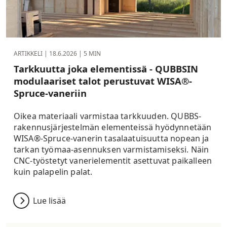
ARTIKKELI |
18.6.2026
| 5 MIN
Tarkkuutta joka elementissä - QUBBSIN
modulaariset talot perustuvat WISA®-
Spruce-vaneriin
Oikea materiaali varmistaa tarkkuuden. QUBBS-
rakennusjärjestelmän elementeissä hyödynnetään
WISA®-Spruce-vanerin tasalaatuisuutta nopean ja
tarkan työmaa-asennuksen varmistamiseksi. Näin
CNC-työstetyt vanerielementit asettuvat paikalleen
kuin palapelin palat.
Lue lisää