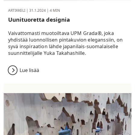
ARTIKKELI |
31.1.2024
| 4 MIN
Uunituoretta designia
Vaivattomasti muotoiltava UPM Grada®, joka
yhdistää luonnollisen pintakuvion eleganssiin, on
syvä inspiraation lähde japanilais-suomalaiselle
suunnittelijalle Yuka Takahashille.
Lue lisää