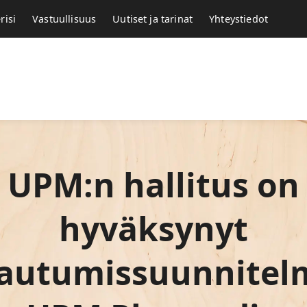
risi
Vastuullisuus
Uutiset ja tarinat
Yhteystiedot
UPM:n hallitus on
hyväksynyt
kautumissuunnitel