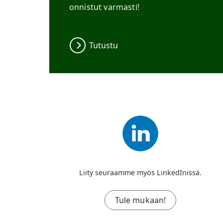
onnistut varmasti!
Tutustu
Liity seuraamme myös LinkedInissä.
Tule mukaan!