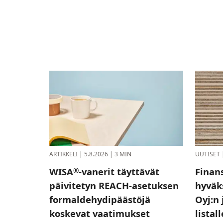
ARTIKKELI
|
5.8.2026
|
3 MIN
UUTISET
WISA
-vanerit täyttävät
Finan
®
päivitetyn REACH-asetuksen
hyväk
formaldehydipäästöjä
Oyj:n 
koskevat vaatimukset
listal