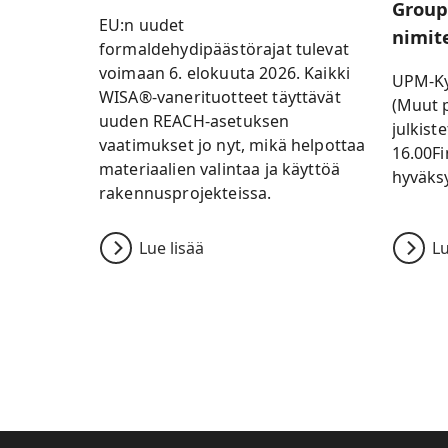
Group
EU:n uudet
nimit
formaldehydipäästörajat tulevat
voimaan 6. elokuuta 2026. Kaikki
UPM-Ky
WISA®-vanerituotteet täyttävät
(Muut p
uuden REACH-asetuksen
julkist
vaatimukset jo nyt, mikä helpottaa
16.00Fi
materiaalien valintaa ja käyttöä
hyväksy
rakennusprojekteissa.
Lue lisää
Lu