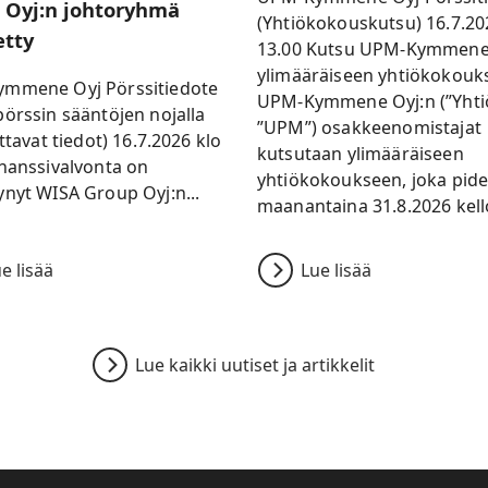
 Oyj:n johtoryhmä
(Yhtiökokouskutsu) 16.7.20
etty
13.00 Kutsu UPM-Kymmene
ylimääräiseen yhtiökokouk
mmene Oyj Pörssitiedote
UPM-Kymmene Oyj:n (”Yhtiö
örssin sääntöjen nojalla
”UPM”) osakkeenomistajat
ettavat tiedot) 16.7.2026 klo
kutsutaan ylimääräiseen
nanssivalvonta on
yhtiökokoukseen, joka pid
nyt WISA Group Oyj:n...
maanantaina 31.8.2026 kello
e lisää
Lue lisää
Lue kaikki uutiset ja artikkelit