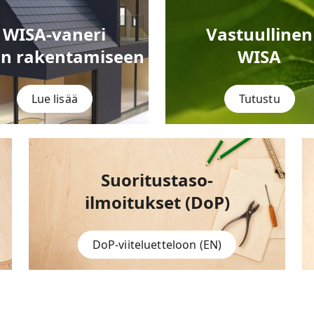
WISA-vaneri
Vastuullinen
in rakentamiseen
WISA
Lue lisää
Tutustu
Suoritustaso-
ilmoitukset
(DoP)
DoP-viiteluetteloon (EN)