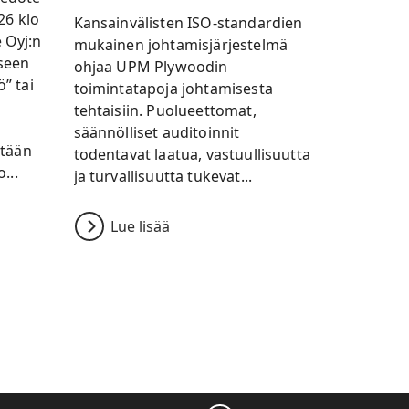
26 klo
Kansainvälisten ISO-standardien
 Oyj:n
mukainen johtamisjärjestelmä
seen
ohjaa UPM Plywoodin
” tai
toimintatapoja johtamisesta
tehtaisiin. Puolueettomat,
säännölliset auditoinnit
etään
todentavat laatua, vastuullisuutta
...
ja turvallisuutta tukevat...
Lue lisää