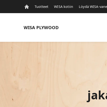
Tuotteet
WISA kotiin
Löydä WISA-vane
WISA
PLYWOOD
ja