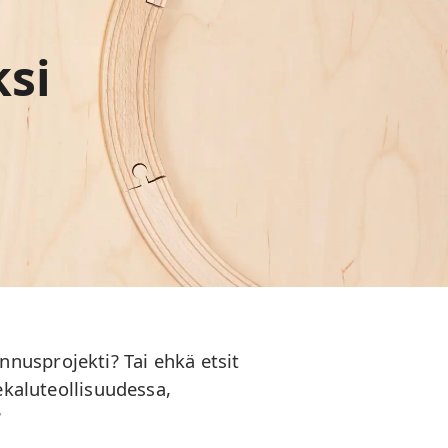
ksi
nusprojekti? Tai ehkä etsit
nekaluteollisuudessa,
?