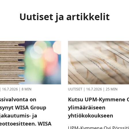
Uutiset ja artikkelit
|
16.7.2026
|
8 MIN
UUTISET
|
16.7.2026
|
25 MIN
ssivalvonta on
Kutsu UPM-Kymmene O
synyt WISA Group
ylimääräiseen
jakautumis- ja
yhtiökokoukseen
leottoesitteen. WISA
UPM-Kymmene Oyj Pörssit