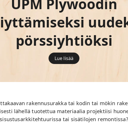
UPM Plywoodin
iyttämiseksi uude
pörssiyhtiöksi
Lue lisää
ittakaavan rakennusurakka tai kodin tai mökin raken
isesti lähellä tuotettua materiaalia projektiisi huo
sisustusarkkitehtuurissa tai sisätilojen remontissa