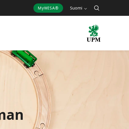
MyWISA®
Suomi
man