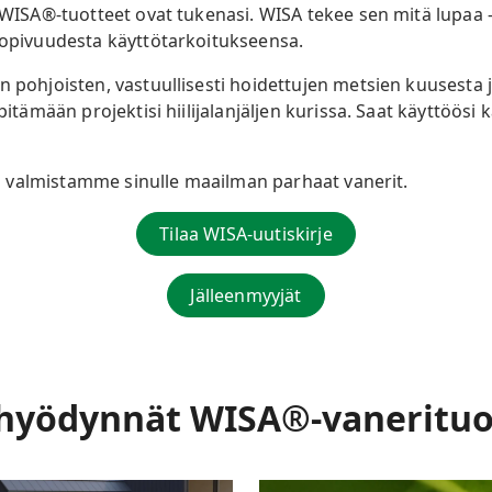
 WISA®-tuotteet ovat tukenasi. WISA tekee sen mitä lupaa – j
 sopivuudesta käyttötarkoitukseensa.
n pohjoisten, vastuullisesti hoidettujen metsien kuusesta j
pitämään projektisi hiilijalanjäljen kurissa. Saat käyttöösi 
 valmistamme sinulle maailman parhaat vanerit.
Tilaa WISA-uutiskirje
Jälleenmyyjät
hyödynnät WISA®-vanerituo