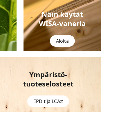
Näin käytät
WISA-vaneria
Aloita
Ympäristö-
tuoteselosteet
EPD:t ja LCA:t