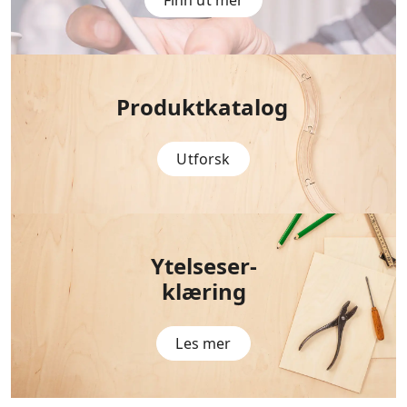
Produktkatalog
Utforsk
Ytelseser-
klæring
Les mer