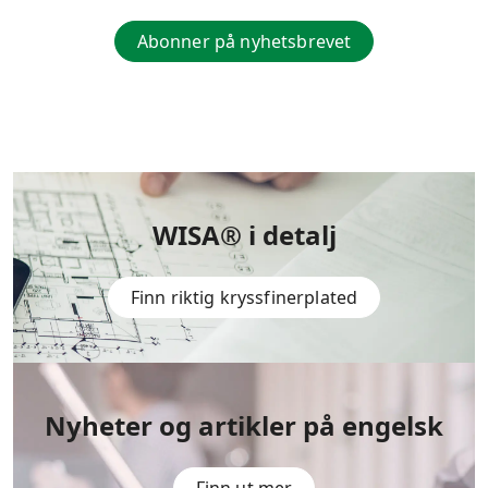
Abonner på nyhetsbrevet
WISA® i detalj
Finn riktig kryssfinerplated
Nyheter og artikler på engelsk
Finn ut mer