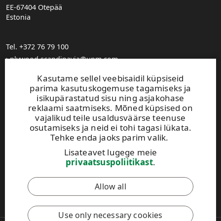
EE-67404 Otepää
Estonia
Tel. +372 76 79 100
plywood.scandinavia@upm.com
Find your distributor
Kasutame sellel veebisaidil küpsiseid
parima kasutuskogemuse tagamiseks ja
isikupärastatud sisu ning asjakohase
Photo gallery
reklaami saatmiseks. Mõned küpsised on
About us
vajalikud teile usaldusväärse teenuse
UPM Code of Conduct
osutamiseks ja neid ei tohi tagasi lükata.
Tehke enda jaoks parim valik.
Keep posted on WISA plywood by
subscribing to WISA
Lisateavet lugege meie
newsletter!
privaatsuspoliitikast
.
Allow all
See veebisait on kaitstud reCAPTCHA-ga ning selle suhtes
kehtivad
Google'i privaatsuspoliitika
ja
teenusetingimused
.
Use only necessary cookies