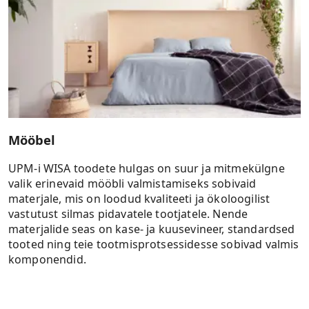
Mööbel
UPM-i WISA toodete hulgas on suur ja mitmekülgne
valik erinevaid mööbli valmistamiseks sobivaid
materjale, mis on loodud kvaliteeti ja ökoloogilist
vastutust silmas pidavatele tootjatele. Nende
materjalide seas on kase- ja kuusevineer, standardsed
tooted ning teie tootmisprotsessidesse sobivad valmis
komponendid.