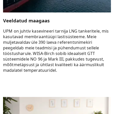
Veeldatud maagaas
UPM on juhtiv kasevineeri tarnija LNG tankeritele, mis
kasutavad membraantüüpi lastisüsteeme. Meie
muljetavaldav üle 390 laeva referentsnimekiri
peegeldab meie teadmisi ja pühendumust sellele
tööstusharule. WISA-Birch sobib ideaalselt GTT
süsteemidele NO 96 ja Mark III, pakkudes tugevust,
mõõtmetäpsust ja ühtlast kvaliteeti ka äärmuslikult
madalatel temperatuuridel.