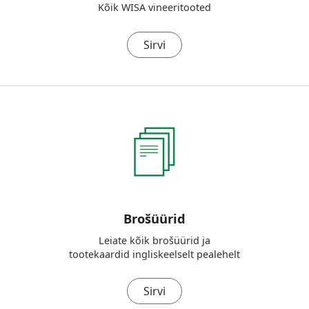
Kõik WISA vineeritooted
Sirvi
Brošüürid
Leiate kõik brošüürid ja
tootekaardid ingliskeelselt pealehelt
Sirvi