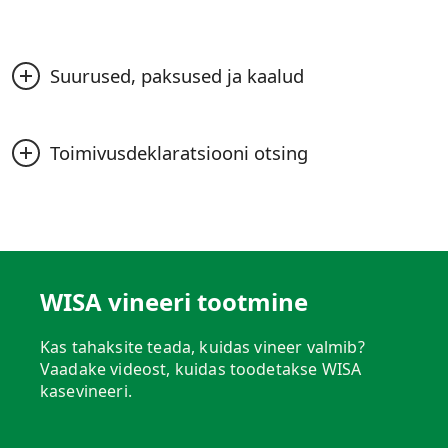
Suurused, paksused ja kaalud
Toimivusdeklaratsiooni otsing
Suurused, paksused ja
kaalud
Toimivusdeklaratsiooni
Esimesena väljatoodud mõõtmed tähistavad
otsing
pinnaspooni puusüüga paralleelseid mõõtmeid.
WISA vineeri tootmine
Standardmõõtmed
CE-märgised ja
Kas tahaksite teada, kuidas vineer valmib?
toimivusdeklaratsioonid
Vaadake videost, kuidas toodetakse WISA
WISA kasevineeri mõõtmed:
kasevineeri.
Toimivusdeklaratsioonis on välja toodud toote
1220 × 2440 mm
omadused ja tõhusus, järgides 2013. aasta juulis