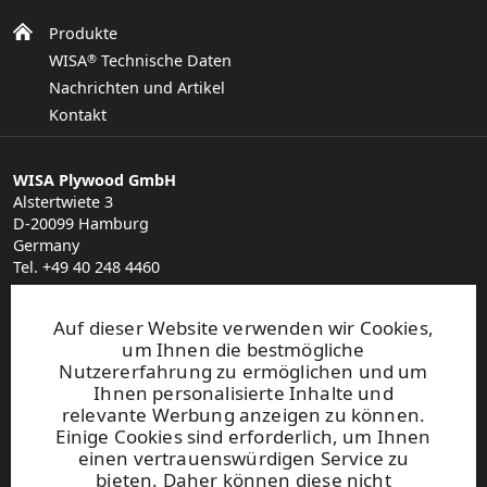
Produkte
WISA
Technische Daten
®
Nachrichten und Artikel
Kontakt
WISA Plywood GmbH
Alstertwiete 3
D-20099 Hamburg
Germany
Tel. +49 40 248 4460
plywood.hamburg@upm.com
Finden Sie Ihren Vertriebspartner
Auf dieser Website verwenden wir Cookies,
General Sales Conditions
um Ihnen die bestmögliche
Nutzererfahrung zu ermöglichen und um
Ihnen personalisierte Inhalte und
Abonnieren Sie jetzt unseren
Newsletter!
relevante Werbung anzeigen zu können.
Abonnieren Sie unseren
Newsletter für den
Einige Cookies sind erforderlich, um Ihnen
einen vertrauenswürdigen Service zu
Fahrzeugbau
bieten. Daher können diese nicht