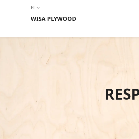
FI
WISA
PLYWOOD
RES