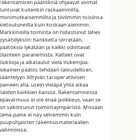
rakentamisen päätöksiä ohjaavat voimat
tuntuvat kuitenkin raskaammilta,
monimutkaisemmilta ja tiiviimmin toisiinsa
kietoutuneilta kuin koskaan aiemmin.
Markkinoilla toiminta on hidastunut lähes
pysähdyksiin: hankkeita siirretään,
päätöksiä lykätään ja kaikki odottavat
tilanteen paranemista. Katteet ovat
tiukkoja ja aikataulut vielä tiukempia.
Jokainen päätös tehdään taloudellisen,
sääntelyyn liittyvän tai operatiivisen
paineen alla, usein vieläpä yhtä aikaa
näiden kaikkien kanssa. Rakentamisessa
epävarmuus ei ole enää poikkeus, vaan se
on vakiintunut toimintaympäristö. Missään
tämä paine ei näy selvemmin kuin
puupohjaisten rakennusmateriaalien
valinnoissa.