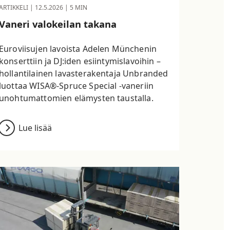
ARTIKKELI |
12.5.2026
| 5 MIN
Vaneri valokeilan takana
Euroviisujen lavoista Adelen Münchenin
konserttiin ja DJ:iden esiintymislavoihin –
hollantilainen lavasterakentaja Unbranded
luottaa WISA®-Spruce Special -vaneriin
unohtumattomien elämysten taustalla.
Lue lisää