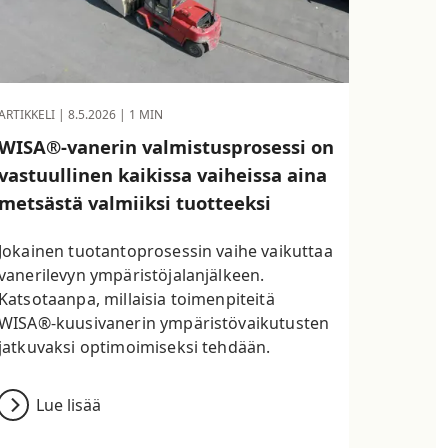
ARTIKKELI |
8.5.2026
| 1 MIN
WISA®-vanerin valmistusprosessi on
vastuullinen kaikissa vaiheissa aina
metsästä valmiiksi tuotteeksi
Jokainen tuotantoprosessin vaihe vaikuttaa
vanerilevyn ympäristöjalanjälkeen.
Katsotaanpa, millaisia toimenpiteitä
WISA®-kuusivanerin ympäristövaikutusten
jatkuvaksi optimoimiseksi tehdään.
Lue lisää