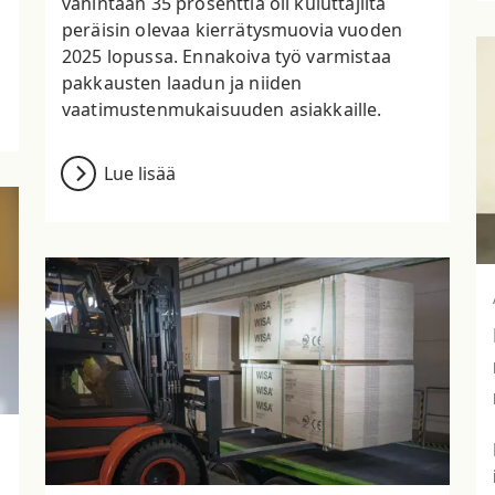
vähintään 35 prosenttia oli kuluttajilta
peräisin olevaa kierrätysmuovia vuoden
2025 lopussa. Ennakoiva työ varmistaa
pakkausten laadun ja niiden
vaatimustenmukaisuuden asiakkaille.
Lue lisää