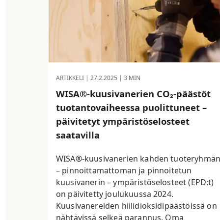
ARTIKKELI |
27.2.2025
| 3 MIN
WISA®-kuusivanerien CO₂-päästöt
tuotantovaiheessa puolittuneet –
päivitetyt ympäristöselosteet
saatavilla
WISA®-kuusivanerien kahden tuoteryhmä
– pinnoittamattoman ja pinnoitetun
kuusivanerin – ympäristöselosteet (EPD:t)
on päivitetty joulukuussa 2024.
Kuusivanereiden hiilidioksidipäästöissä on
nähtävissä selkeä parannus. Oma