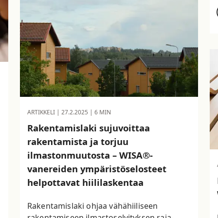
ARTIKKELI |
27.2.2025
| 6 MIN
Rakentamislaki sujuvoittaa
rakentamista ja torjuu
ilmastonmuutosta – WISA®-
n
vanereiden ympäristöselosteet
helpottavat hiililaskentaa
Rakentamislaki ohjaa vähähiiliseen
rakentamiseen ilmastoselvityksen raja-