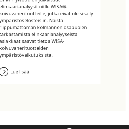
elinkaarianalyysit niille WISA®-
koivuvanerituotteille, jotka eivät ole sisälly
ympäristöselosteisiin. Näistä
riippumattoman kolmannen osapuolen
tarkastamista elinkaarianalyyseista
asiakkaat saavat tietoa WISA-
koivuvanerituotteiden
ympäristövaikutuksista.
Lue lisää