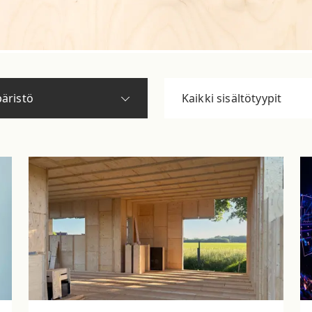
äristö
Kaikki sisältötyypit