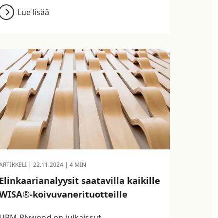
Lue lisää
ARTIKKELI |
22.11.2024
| 4 MIN
Elinkaarianalyysit saatavilla kaikille
WISA®-koivuvanerituotteille
UPM Plywood on julkaissut