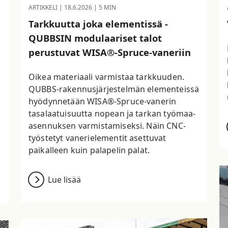
ARTIKKELI |
18.6.2026
| 5 MIN
Tarkkuutta joka elementissä -
QUBBSIN modulaariset talot
perustuvat WISA®-Spruce-vaneriin
Oikea materiaali varmistaa tarkkuuden.
QUBBS-rakennusjärjestelmän elementeissä
hyödynnetään WISA®-Spruce-vanerin
tasalaatuisuutta nopean ja tarkan työmaa-
asennuksen varmistamiseksi. Näin CNC-
työstetyt vanerielementit asettuvat
paikalleen kuin palapelin palat.
Lue lisää