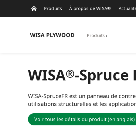
Produits
À propos de WISA®
Actuali
WISA
PLYWOOD
Produits
›
WISA
-Spruce 
®
WISA-SpruceFR est un panneau de contrep
utilisations structurelles et les applicati
Voir tous les détails du produit (en anglais)