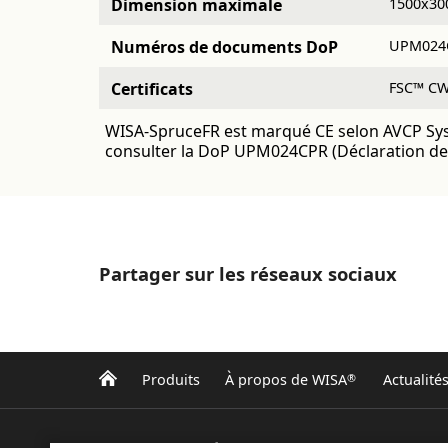
Dimension maximale
1500x30
Numéros de documents DoP
UPM024
Certificats
FSC™ CW
WISA-SpruceFR est marqué CE selon AVCP System
consulter la DoP UPM024CPR (Déclaration 
Partager sur les réseaux sociaux
Produits
À propos de WISA
Actualité
®