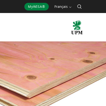
MyWISA®
Français