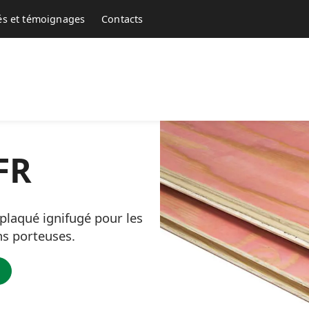
tés et témoignages
Contacts
FR
laqué ignifugé pour les
ons porteuses.