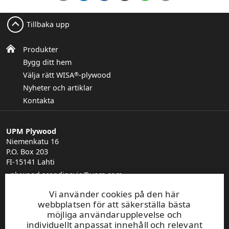
Tillbaka upp
Produkter
Bygg ditt hem
Välja rätt WISA
-plywood
®
Nyheter och artiklar
Kontakta
UPM Plywood
Niemenkatu 16
P.O. Box 203
FI-15141 Lahti
plywood.scandinavia@upm.com
Hitta din återförsäljare
Vi använder cookies på den här
General Sales Conditions
webbplatsen för att säkerställa bästa
möjliga användarupplevelse och
individuellt anpassat innehåll och relevant
UPM Code of Conduct