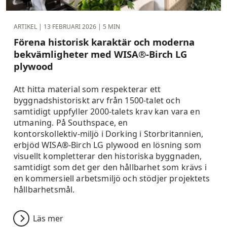
ARTIKEL |
13 FEBRUARI 2026
| 5 MIN
Förena historisk karaktär och moderna
bekvämligheter med WISA®‑Birch LG
plywood
Att hitta material som respekterar ett
byggnadshistoriskt arv från 1500‑talet och
samtidigt uppfyller 2000‑talets krav kan vara en
utmaning. På Southspace, en
kontorskollektiv‑miljö i Dorking i Storbritannien,
erbjöd WISA®‑Birch LG plywood en lösning som
visuellt kompletterar den historiska byggnaden,
samtidigt som det ger den hållbarhet som krävs i
en kommersiell arbetsmiljö och stödjer projektets
hållbarhetsmål.
Läs mer