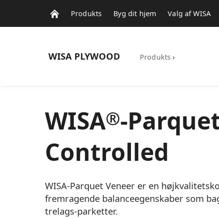
Produkts
Byg dit hjem
Valg af WISA
WISA
PLYWOOD
Produkts
›
WISA
-Parque
®
Controlled
WISA-Parquet Veneer er en højkvalitet
fremragende balanceegenskaber som bagv
trelags-parketter.