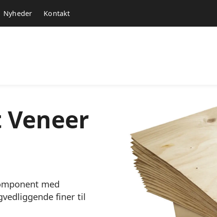
Nyheder
Kontakt
t Veneer
skomponent med
edliggende finer til