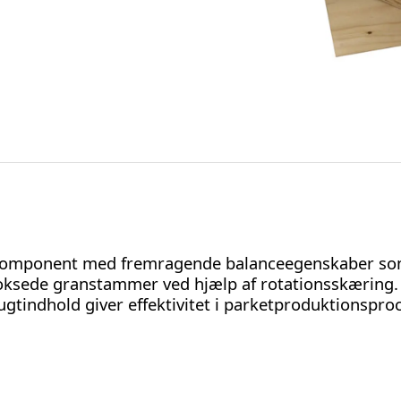
komponent med fremragende balanceegenskaber som b
gvoksede granstammer ved hjælp af rotationsskæring.
gtindhold giver effektivitet i parketproduktionsproc