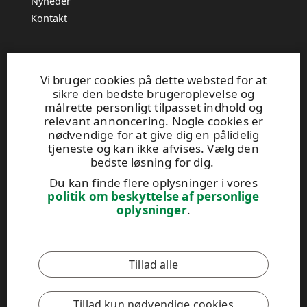
Nyheder
Kontakt
UPM Plywood
Betonvej 10
Vi bruger cookies på dette websted for at
sikre den bedste brugeroplevelse og
DK-4000 Roskilde
målrette personligt tilpasset indhold og
Tel. +45 89 88 70 37
relevant annoncering. Nogle cookies er
plywood.sales@upm.com
nødvendige for at give dig en pålidelig
Find din forhandler
tjeneste og kan ikke afvises. Vælg den
General Sales Conditions
bedste løsning for dig.
Du kan finde flere oplysninger i vores
politik om beskyttelse af personlige
UPM Code of Conduct
oplysninger
.
Dette websted er beskyttet af reCAPTCHA, og
Googles
Tillad alle
privatlivspolitik
og
servicevilkår
gælder.
Tillad kun nødvendige cookies