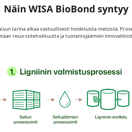
Näin WISA BioBond syntyy
sun tarina alkaa vastuullisesti hoidetuista metsistä. Pro
tetaan resurssitehokkuutta ja tuotantojäämien innovatiivist