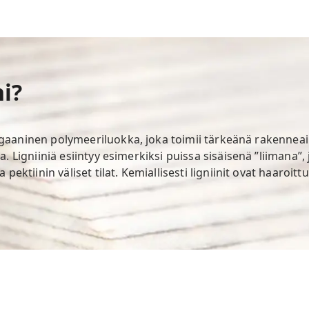
ni?
gaaninen polymeeriluokka, joka toimii tärkeänä rakenneai
. Ligniiniä esiintyy esimerkiksi puissa sisäisenä ”liimana”,
 pektiinin väliset tilat. Kemiallisesti ligniinit ovat haaroit