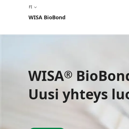
FI
WISA
BioBond
WISA
BioBon
®
Uusi yhteys l