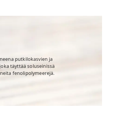
neena putkilokasvien ja
 joka täyttää soluseinissä
tuneita fenolipolymeerejä.