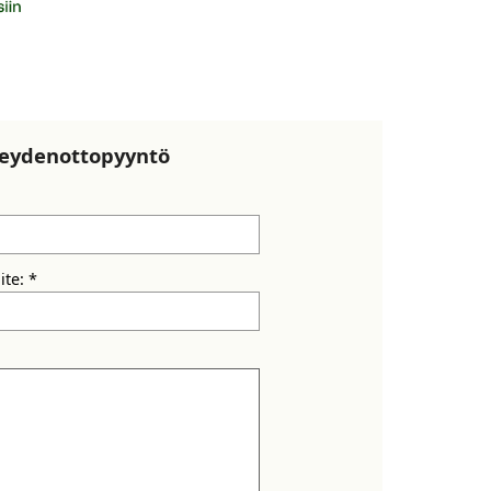
teydenottopyyntö
ite: