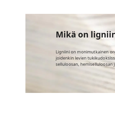
Mikä on lignii
Ligniini on monimutkainen or
joidenkin levien tukikudoksissa
selluloosan, hemiselluloosan ja