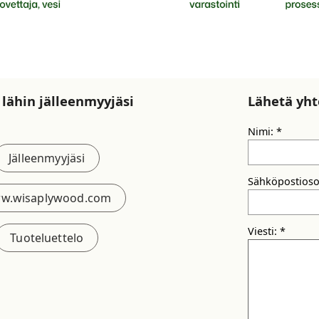
 lähin jälleenmyyjäsi
Lähetä yh
Nimi:
Jälleenmyyjäsi
Sähköpostioso
w.wisaplywood.com
Viesti:
Tuoteluettelo