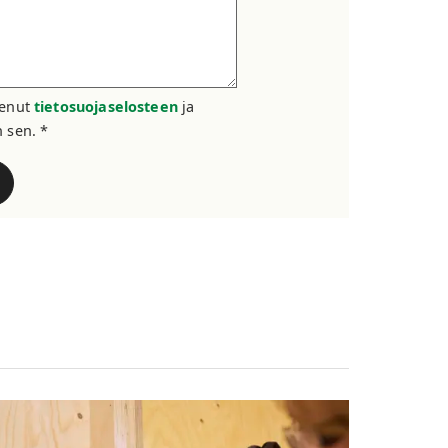
kenut
tietosuojaselosteen
ja
 sen. *