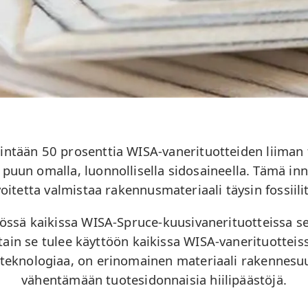
tään 50 prosenttia WISA-vanerituotteiden liiman fo
 – puun omalla, luonnollisella sidosaineella. Tämä in
tetta valmistaa rakennusmateriaali täysin fossiili
ssä kaikissa WISA-Spruce-kuusivanerituotteissa s
ttain se tulee käyttöön kaikissa WISA-vanerituotteis
eknologiaa, on erinomainen materiaali rakennesuunn
vähentämään tuotesidonnaisia hiilipäästöjä.