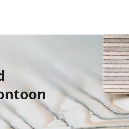
d
uontoon