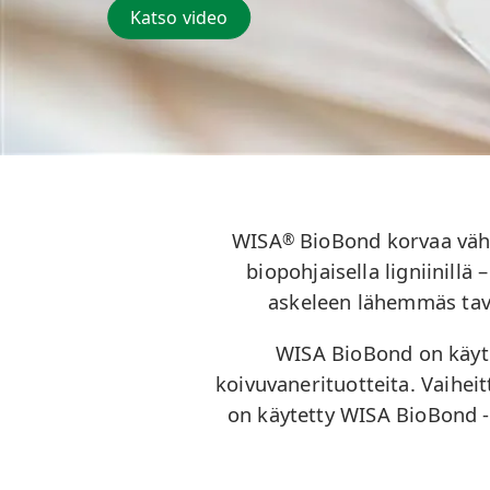
Katso video
WISA
BioBond korvaa vähin
®
biopohjaisella ligniinillä
askeleen lähemmäs tavoi
WISA BioBond on käytö
koivuvanerituotteita. Vaihei
on käytetty WISA BioBond -t