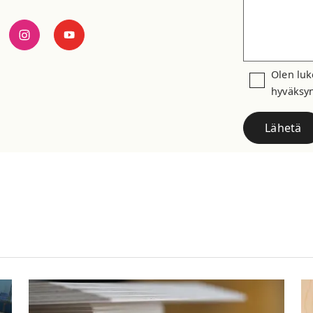
Olen lu
hyväksyn
Lähetä