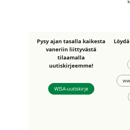
Pysy ajan tasalla kaikesta
Löydä
vaneriin liittyvästä
tilaamalla
uutiskirjeemme!
ww
WISA-uutiskirje