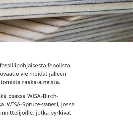
ssiilipohjaisesta fenolista
novaatio vie meidät jälleen
ttomista raaka-aineista.
ekä osassa WISA-Birch-
sa. WISA-Spruce-vaneri, jossa
ittelijoille, jotka pyrkivät