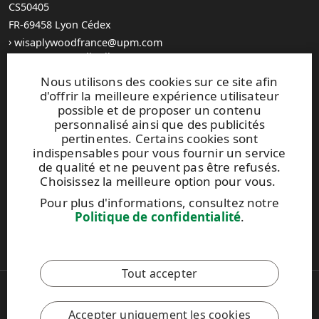
CS50405
FR-69458 Lyon Cédex
wisaplywoodfrance@upm.com
Trouvez votre distributeur
General Sales Conditions
Nous utilisons des cookies sur ce site afin
d'offrir la meilleure expérience utilisateur
possible et de proposer un contenu
personnalisé ainsi que des publicités
pertinentes. Certains cookies sont
indispensables pour vous fournir un service
UPM Code of Conduct
de qualité et ne peuvent pas être refusés.
Choisissez la meilleure option pour vous.
Pour plus d'informations, consultez notre
Ce site est protégé par reCAPTCHA et la
politique de
Politique de confidentialité
.
confidentialité
et les
conditions d'utilisation de Google
s'appliquent.
Tout accepter
Copyright © 2026 UPM
UPM Global
Accepter uniquement les cookies