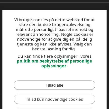
UPM Plywood
Betonvej 10
Vi bruger cookies på dette websted for at
sikre den bedste brugeroplevelse og
DK-4000 Roskilde
målrette personligt tilpasset indhold og
Tel. +45 89 88 70 37
relevant annoncering. Nogle cookies er
plywood.sales@upm.com
nødvendige for at give dig en pålidelig
Find din forhandler
tjeneste og kan ikke afvises. Vælg den
General Sales Conditions
bedste løsning for dig.
Du kan finde flere oplysninger i vores
politik om beskyttelse af personlige
UPM Code of Conduct
oplysninger
.
Dette websted er beskyttet af reCAPTCHA, og
Googles
Tillad alle
privatlivspolitik
og
servicevilkår
gælder.
Tillad kun nødvendige cookies
Copyright © 2026 UPM
UPM Global