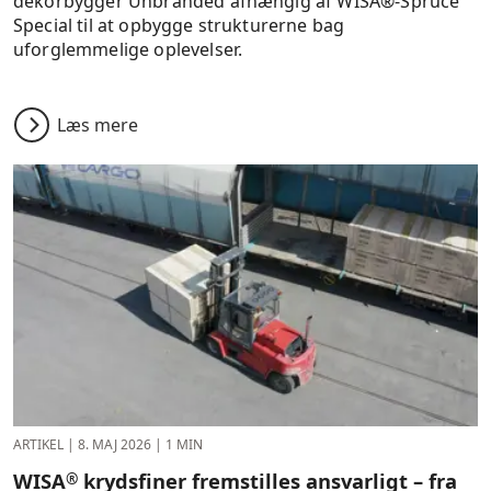
dekorbygger Unbranded afhængig af WISA®‑Spruce
Special til at opbygge strukturerne bag
uforglemmelige oplevelser.
Læs mere
ARTIKEL
|
8. MAJ 2026
|
1 MIN
WISA
krydsfiner fremstilles ansvarligt – fra
®