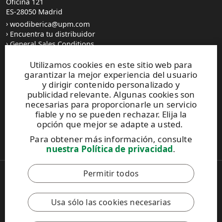
Oficina 121
ES-28050 Madrid
woodiberica@upm.com
Encuentra tu distribuidor
General Sales Conditions
Utilizamos cookies en este sitio web para
garantizar la mejor experiencia del usuario
y dirigir contenido personalizado y
publicidad relevante. Algunas cookies son
UPM Code of Conduct
necesarias para proporcionarle un servicio
fiable y no se pueden rechazar. Elija la
opción que mejor se adapte a usted.
Este sitio está protegido por reCAPTCHA y se aplican la
Para obtener más información, consulte
Política de privacidad
y los
Términos de servicio de Google
.
nuestra Política de privacidad
.
Permitir todos
Copyright © 2026 UPM
UPM Global
Legal Notice
Usa sólo las cookies necesarias
Privacy Policy
Feedback