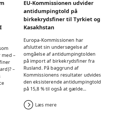
om
EU-Kommissionen udvider
antidumpingtold på
birkekrydsfiner til Tyrkiet og
I
Kasakhstan
Europa-Kommissionen har
afsluttet sin undersøgelse af
 som
omgåelse af antidumpingtolden
r med –
på import af birkekrydsfiner fra
finer
Rusland. På baggrund af
ard)? –
Kommissionens resultater udvides
s
den eksisterende antidumpingtold
ce
på 15,8 % til også at gælde...
Læs mere