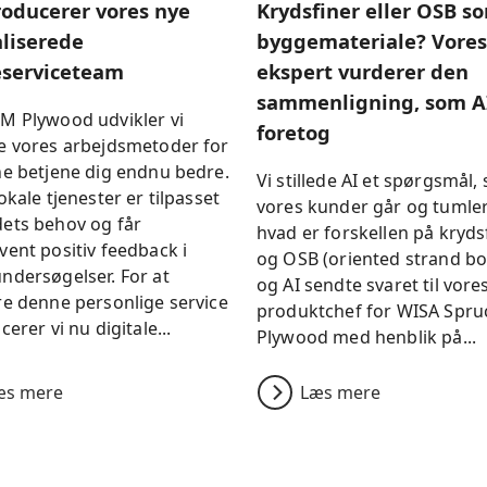
roducerer vores nye
Krydsfiner eller OSB s
aliserede
byggemateriale? Vores
serviceteam
ekspert vurderer den
sammenligning, som A
M Plywood udvikler vi
foretog
e vores arbejdsmetoder for
ne betjene dig endnu bedre.
Vi stillede AI et spørgsmål,
okale tjenester er tilpasset
vores kunder går og tumle
ets behov og får
hvad er forskellen på kryds
ent positiv feedback i
og OSB (oriented strand bo
ndersøgelser. For at
og AI sendte svaret til vore
e denne personlige service
produktchef for WISA Spru
cerer vi nu digitale...
Plywood med henblik på...
æs mere
Læs mere