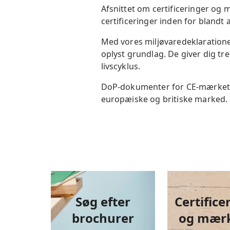
Afsnittet om certificeringer og
certificeringer inden for blandt 
Med vores miljøvaredeklarationer
oplyst grundlag. De giver dig tr
livscyklus.
DoP-dokumenter for CE-mærket o
europæiske og britiske marked.
Søg efter
Certifice
brochurer
og
mærk