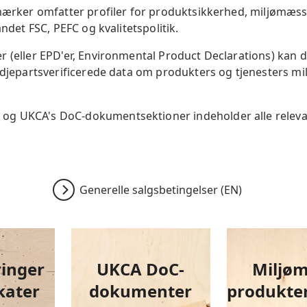
 mærker omfatter profiler for produktsikkerhed, miljømæs
andet FSC, PEFC og kvalitetspolitik.
 (eller EPD'er, Environmental Product Declarations) kan d
edjepartsverificerede data om produkters og tjenesters mi
g UKCA's DoC-dokumentsektioner indeholder alle releva
Generelle salgsbetingelser (EN)
ringer
UKCA
DoC-
Miljø
ater
dokumenter
produkte