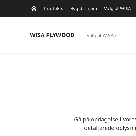
Produkts
Byg dit hjem
Valg af WISA
WISA
PLYWOOD
Valg af WISA
›
Gå på opdagelse i vores
detaljerede oplysn