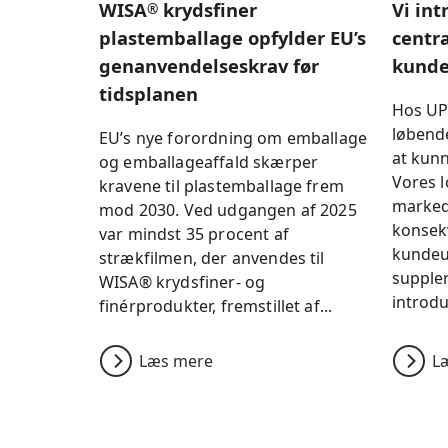
WISA
krydsfiner
Vi int
®
plastemballage opfylder EU’s
centr
genanvendelseskrav før
kunde
tidsplanen
Hos UP
løbend
EU’s nye forordning om emballage
at kun
og emballageaffald skærper
Vores l
kravene til plastemballage frem
marked
mod 2030. Ved udgangen af 2025
konsekv
var mindst 35 procent af
kundeu
strækfilmen, der anvendes til
suppler
WISA® krydsfiner- og
introdu
finérprodukter, fremstillet af...
Læs mere
L