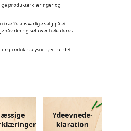
sige produkterklæringer og
u træffe ansvarlige valg på et
ljøpåvirkning set over hele deres
nte produktoplysninger for det
mæssige
Ydeevnede-
rklæringer
klaration