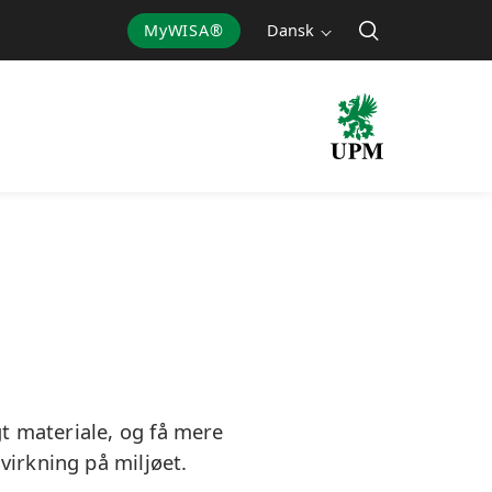
MyWISA®
Dansk
gt materiale, og få mere
irkning på miljøet.