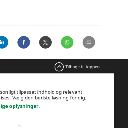
Tilbage til toppen
Dette websted er beskyttet af
onligt tilpasset indhold og relevant
reCAPTCHA, og
Googles
vises. Vælg den bedste løsning for dig.
privatlivspolitik
og
servicevilkår
gælder.
lige oplysninger
.