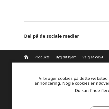
Del på de sociale medier
Produkts
Byg dit hjem
Valg af WISA
UPM Plywood
UPM Cod
Vi bruger cookies på dette websted 
Betonvej 10
annoncering. Nogle cookies er nødvendi
DK-4000 Roskilde
Du kan finde fler
Tel. +45 89 88 70 37
plywood.sales@upm.com
Find din forhandler
General Sales Conditions