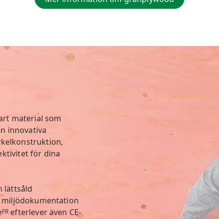
bart material som
en innovativa
kelkonstruktion,
tivitet för dina
 lättsåld
a, miljödokumentation
e
efterlever även CE-
FR