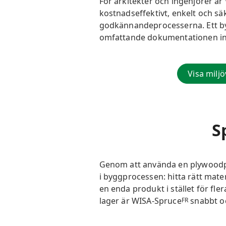
För arkitekter och ingenjörer ä
kostnadseffektivt, enkelt och s
godkännandeprocesserna. Ett by
omfattande dokumentationen inkl
Visa milj
S
Genom att använda en plywoodpr
i
byggprocessen: hitta rätt mate
en enda produkt i stället för 
lager är
WISA-
Spruce
snabbt oc
FR