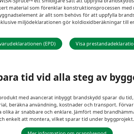
r WISA-Spruce
ett smidigare sätt att uppfylla brandskyddsk
FR
äkert material som förenklar konstruktionsprocessen med 
ggnadselement är allt som behövs för att uppfylla brand
usive miljödeklarationen gör koldioxidberäkningar till e
övarudeklarationen (EPD)
Visa prestandadeklarati
para tid vid alla steg av bygg
odukt med avancerat inbyggt brandskydd sparar du tid, en
rial, beräkna användning, kostnader och transport. Förva
flera olika är snabbare och enklare. Jämfört med brandhä
h enkelt att montera, vilket sparar tid under byggprojekt.
Mer information om granplywood