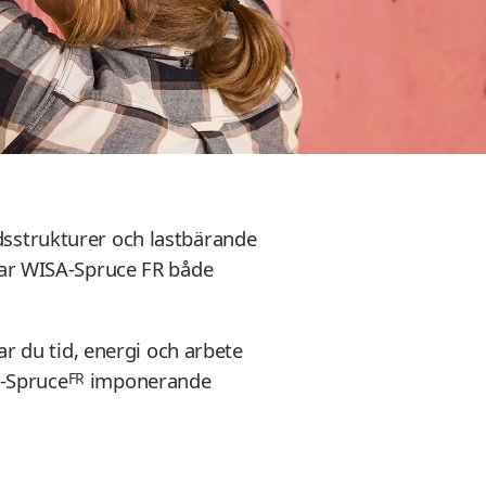
strukturer och lastbärande
lar WISA-Spruce FR både
 du tid, energi och arbete
A-Spruce
imponerande
FR