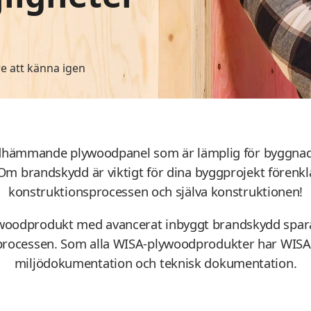
re att känna igen
dhämmande plywoodpanel som är lämplig för byggnads
 brandskydd är viktigt för dina byggprojekt förenk
konstruktionsprocessen och själva konstruktionen!
oodprodukt med avancerat inbyggt brandskydd sparar
gprocessen. Som alla WISA-plywoodprodukter har WIS
miljödokumentation och teknisk dokumentation.