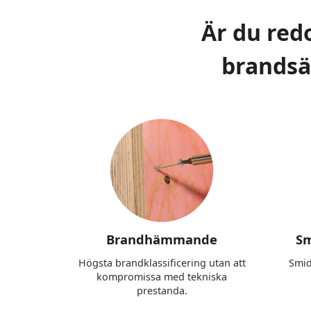
Är du redo
brandsäk
Brandhämmande
Sm
Högsta brandklassificering utan att
Smid
kompromissa med tekniska
prestanda.