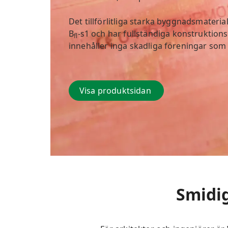
Det tillförlitliga starka byggnadsmateria
B
-s1 och har fullständiga konstrukti
fl
innehåller inga skadliga föreningar som 
Visa produktsidan
Smidi