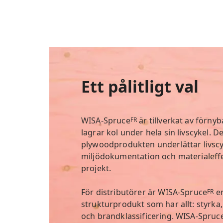
Ett pålitligt val
WISA-Spruce
är tillverkat av förny
FR
lagrar kol under hela sin livscykel. D
plywoodprodukten underlättar livscy
miljödokumentation och materialeffek
projekt.
För distributörer är WISA-Spruce
en
FR
strukturprodukt som har allt: styrk
och brandklassificering. WISA-Spruc