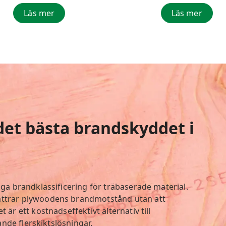
Läs mer
Läs mer
det bästa brandskyddet i
ga brandklassificering för träbaserade material.
trar plywoodens brandmotstånd utan att
r ett kostnadseffektivt alternativ till
ande flerskiktslösningar.