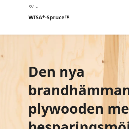
SV
WISA
-
Spruce
FR
®
Den nya
brandhämma
plywooden m
besparingsmöj