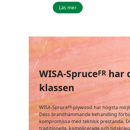
Läs mer
WISA-Spruce
har 
FR
klassen
WISA-Spruce
-plywood har högsta möjli
FR
Dess brandhämmande behandling förbät
kompromissa med teknisk prestanda. Det ä
traditionella, komplicerade och tidskräv