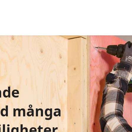
nde
ed många
ligheter