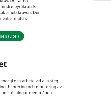
rav. Det är ett
mindre byråkrati för
säkerhetskraven. Den
n enkel match.
onen (DoP)
et
ergi och arbete vid alla steg
ring, hantering och montering av
mmande lösningar med många