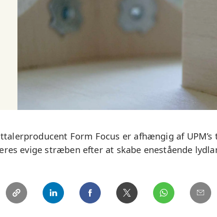
talerproducent Form Focus er afhængig af UPM’s t
deres evige stræben efter at skabe enestående lydla