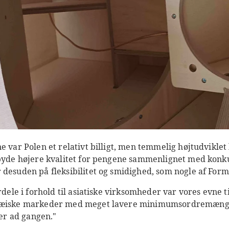
ne var Polen et relativt billigt, men temmelig højtudviklet
lbyde højere kvalitet for pengene sammenlignet med konk
desuden på fleksibilitet og smidighed, som nogle af Form F
rdele i forhold til asiatiske virksomheder var vores evne t
pæiske markeder med meget lavere minimumsordremængde
ner ad gangen."