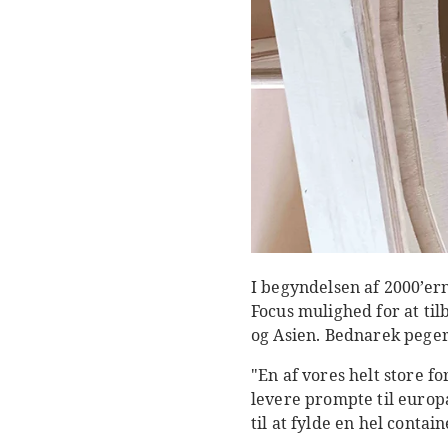
I begyndelsen af ​​2000’er
Focus mulighed for at ti
og Asien. Bednarek peger 
"En af vores helt store fo
levere prompte til euro
til at fylde en hel contai