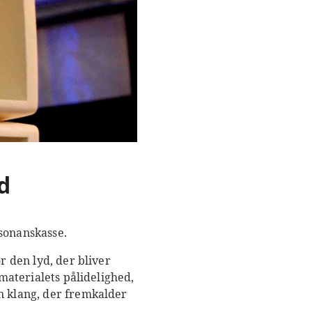
d
esonanskasse.
or den lyd, der bliver
 materialets pålidelighed,
n klang, der fremkalder