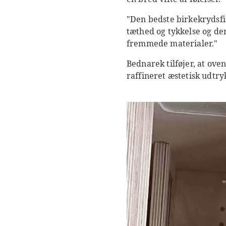
"Den bedste birkekrydsfi
tæthed og tykkelse og de
fremmede materialer."
Bednarek tilføjer, at ov
raffineret æstetisk udtry