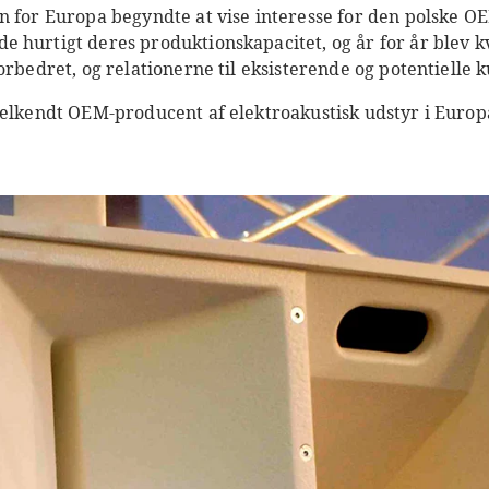
n for Europa begyndte at vise interesse for den polske O
hurtigt deres produktionskapacitet, og år for år blev kva
orbedret, og relationerne til eksisterende og potentielle 
velkendt OEM-producent af elektroakustisk udstyr i Europ