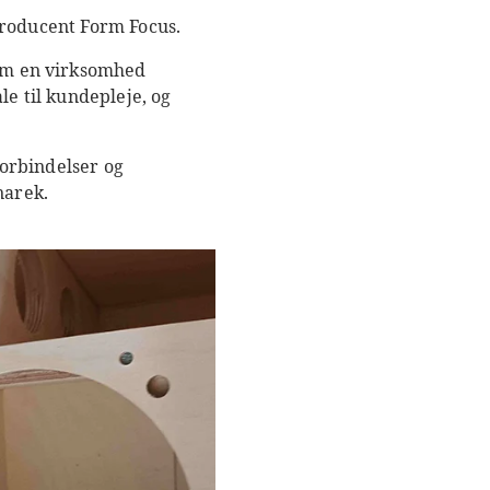
producent Form Focus.
om en virksomhed
le til kundepleje, og
orbindelser og
narek.