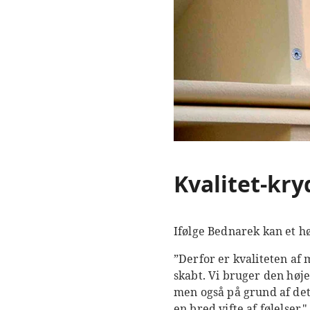
Kvalitet-kry
Ifølge Bednarek kan et h
”Derfor er kvaliteten af ​
skabt. Vi bruger den høje
men også på grund af det
en bred vifte af følelser."