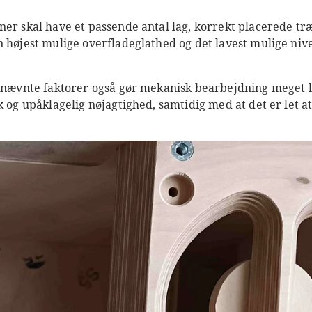
ner skal have et passende antal lag, korrekt placerede t
n højest mulige overfladeglathed og det lavest mulige niv
ennævnte faktorer også gør mekanisk bearbejdning meget le
k og upåklagelig nøjagtighed, samtidig med at det er let 