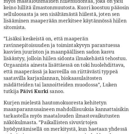
myös maatalousmaiden hiilensidontaa, joka on yksi
keino hillitä ilmastonmuutosta. Kuori koostuu pääosin
selluloosasta ja sen sisältämästä hiilestä, joten sen
lisääminen maaperään merkitsee käytännössä hiilen
sitomista.
”Lisäksi keskeistä on, että maaperän
ravinnepitoisuuden ja toimintakyvyn parantuessa
kasvien juuriston ja maanpäällisen sadon kasvu
lisääntyy, jolloin hiilen sidonta ilmakehästä tehostuu.
Orgaanista ainesta lisättäessä on toki huolehdittava,
että maaperässä ja kasveilla on riittävästi typpeä
saatavilla karjanlannan, biokaasulaitosten
mädätteiden tai lannoitteiden muodossa”, Luken
tutkija
Päivi Kurki
sanoo.
Kurjen mielestä hautomokuoresta kehitetyn
maanparannusaineen mahdollisuuksia kannattaisikin
tarkastella myös maatalouden ilmastovaikutusten
näkökulmasta. ”Paikallisten sivuvirtojen
hyödyntämisellä on merkitystä, kun haetaan yhdessä