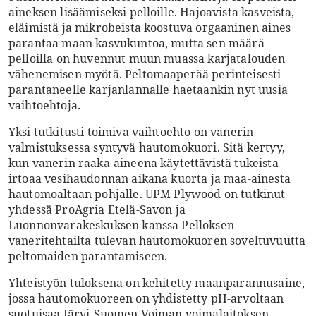
aineksen lisäämiseksi pelloille. Hajoavista kasveista,
eläimistä ja mikrobeista koostuva orgaaninen aines
parantaa maan kasvukuntoa, mutta sen määrä
pelloilla on huvennut muun muassa karjatalouden
vähenemisen myötä. Peltomaaperää perinteisesti
parantaneelle karjanlannalle haetaankin nyt uusia
vaihtoehtoja.
Yksi tutkitusti toimiva vaihtoehto on vanerin
valmistuksessa syntyvä hautomokuori. Sitä kertyy,
kun vanerin raaka-aineena käytettävistä tukeista
irtoaa vesihaudonnan aikana kuorta ja maa-ainesta
hautomoaltaan pohjalle. UPM Plywood on tutkinut
yhdessä ProAgria Etelä-Savon ja
Luonnonvarakeskuksen kanssa Pelloksen
vaneritehtailta tulevan hautomokuoren soveltuvuutta
peltomaiden parantamiseen.
Yhteistyön tuloksena on kehitetty maanparannusaine,
jossa hautomokuoreen on yhdistetty pH-arvoltaan
suotuisaa Järvi-Suomen Voiman voimalaitoksen