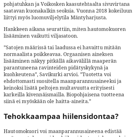
pohjatuhkan ja Voikosken kaasutehtaalta sivuvirtana
saatavan kuonakalkin seoksia. Vuonna 2018 kokeiluun
liittyi myös luomuviljelytila Mäntyharjusta.
Hankkeen aikana seurattiin, miten hautomokuoren
lisääminen vaikutti viljasatoon.
”Satojen määrissä tai laadussa ei havaittu mitään
normaalista poikkeavaa. Orgaanisen aineksen
lisääminen näkyy pitkällä aikavälillä maaperän
parantuneena ravinteiden pidätyskykynä ja
kuohkeutena”, Savikurki arvioi. ”Tuotetta voi
ehdottomasti suositella maanparannusaineeksi ja
keinoksi lisätä peltojen multavuutta erityisesti
karkeilla kivennäismailla. Biopohjaisena tuotteena
siinä ei myöskään ole haitta-aineita.”
Tehokkaampaa hiilensidontaa?
Hautomokuori voi maanparannusaineena edistää