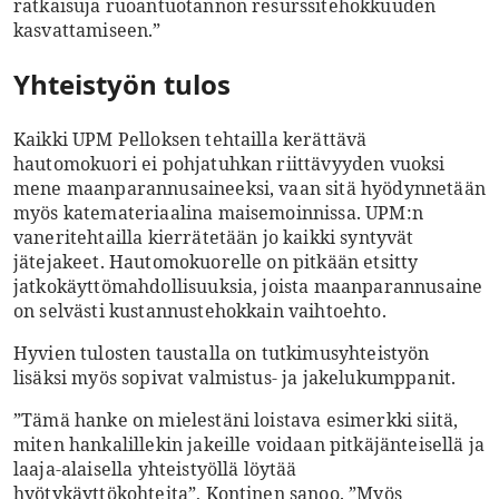
ratkaisuja ruoantuotannon resurssitehokkuuden
kasvattamiseen.”
Yhteistyön tulos
Kaikki UPM Pelloksen tehtailla kerättävä
hautomokuori ei pohjatuhkan riittävyyden vuoksi
mene maanparannusaineeksi, vaan sitä hyödynnetään
myös katemateriaalina maisemoinnissa. UPM:n
vaneritehtailla kierrätetään jo kaikki syntyvät
jätejakeet. Hautomokuorelle on pitkään etsitty
jatkokäyttömahdollisuuksia, joista maanparannusaine
on selvästi kustannustehokkain vaihtoehto.
Hyvien tulosten taustalla on tutkimusyhteistyön
lisäksi myös sopivat valmistus- ja jakelukumppanit.
”Tämä hanke on mielestäni loistava esimerkki siitä,
miten hankalillekin jakeille voidaan pitkäjänteisellä ja
laaja-alaisella yhteistyöllä löytää
hyötykäyttökohteita”, Kontinen sanoo. ”Myös