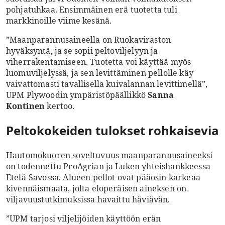
pohjatuhkaa. Ensimmäinen erä tuotetta tuli
markkinoille viime kesänä.
”Maanparannusaineella on Ruokaviraston
hyväksyntä, ja se sopii peltoviljelyyn ja
viherrakentamiseen. Tuotetta voi käyttää myös
luomuviljelyssä, ja sen levittäminen pellolle käy
vaivattomasti tavallisella kuivalannan levittimellä”,
UPM Plywoodin ympäristöpäällikkö
Sanna
Kontinen
kertoo.
Peltokokeiden tulokset rohkaisevia
Hautomokuoren soveltuvuus maanparannusaineeksi
on todennettu ProAgrian ja Luken yhteishankkeessa
Etelä-Savossa. Alueen pellot ovat pääosin karkeaa
kivennäismaata, jolta eloperäisen aineksen on
viljavuustutkimuksissa havaittu häviävän.
”UPM tarjosi viljelijöiden käyttöön erän