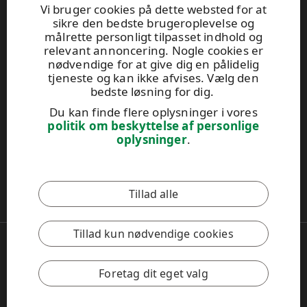
Betonvej 10
Vi bruger cookies på dette websted for at
sikre den bedste brugeroplevelse og
DK-4000 Roskilde
målrette personligt tilpasset indhold og
Tel. +45 89 88 70 37
relevant annoncering. Nogle cookies er
plywood.sales@upm.com
nødvendige for at give dig en pålidelig
Find din forhandler
tjeneste og kan ikke afvises. Vælg den
General Sales Conditions
bedste løsning for dig.
Du kan finde flere oplysninger i vores
politik om beskyttelse af personlige
UPM Code of Conduct
oplysninger
.
Dette websted er beskyttet af reCAPTCHA, og
Googles
Tillad alle
privatlivspolitik
og
servicevilkår
gælder.
Tillad kun nødvendige cookies
Copyright © 2026 UPM
UPM Global
Legal Notice
Foretag dit eget valg
Privacy Policy
Feedback