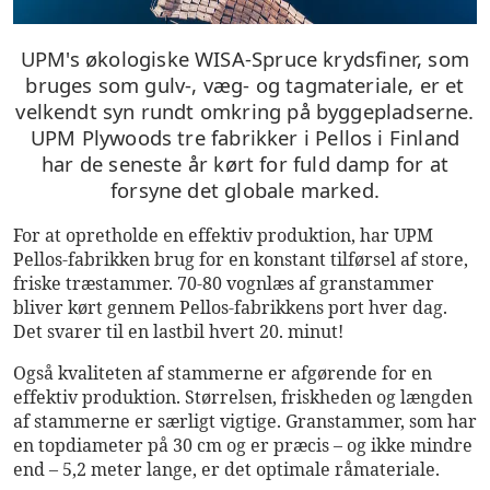
UPM's økologiske WISA-Spruce krydsfiner, som
bruges som gulv-, væg- og tagmateriale, er et
velkendt syn rundt omkring på byggepladserne.
UPM Plywoods tre fabrikker i Pellos i Finland
har de seneste år kørt for fuld damp for at
forsyne det globale marked.
For at opretholde en effektiv produktion, har UPM
Pellos-fabrikken brug for en konstant tilførsel af store,
friske træstammer. 70-80 vognlæs af granstammer
bliver kørt gennem Pellos-fabrikkens port hver dag.
Det svarer til en lastbil hvert 20. minut!
Også kvaliteten af stammerne er afgørende for en
effektiv produktion. Størrelsen, friskheden og længden
af stammerne er særligt vigtige. Granstammer, som har
en topdiameter på 30 cm og er præcis – og ikke mindre
end – 5,2 meter lange, er det optimale råmateriale.