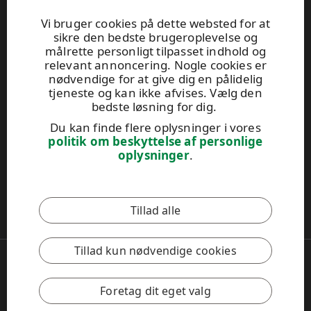
UPM Plywood
Betonvej 10
Vi bruger cookies på dette websted for at
sikre den bedste brugeroplevelse og
DK-4000 Roskilde
målrette personligt tilpasset indhold og
Tel. +45 89 88 70 37
relevant annoncering. Nogle cookies er
plywood.sales@upm.com
nødvendige for at give dig en pålidelig
Find din forhandler
tjeneste og kan ikke afvises. Vælg den
General Sales Conditions
bedste løsning for dig.
Du kan finde flere oplysninger i vores
politik om beskyttelse af personlige
UPM Code of Conduct
oplysninger
.
Dette websted er beskyttet af reCAPTCHA, og
Googles
Tillad alle
privatlivspolitik
og
servicevilkår
gælder.
Tillad kun nødvendige cookies
Copyright © 2026 UPM
UPM Global
Legal Notice
Foretag dit eget valg
Privacy Policy