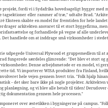
 projekt, fordi vi i Sydafrika hovedsageligt bygger med m
re tagsektioner eller rammer af træ," udtalte Brad. "Arkite
é Eksteen skabte en model for fremtiden for hele landet
overdrager arkitekten ansvaret til et stort byggefirma, me
 prisfastsættelse og forhandlede på vegne af alle underlev
s. Det handlede om at inddrage små virksomheder i stedet 
torie udpegede Universal Plywood et gruppemedlem til at a
e Brad fungerede særdeles glimrende: "Det blev et stort o
virksomheder. Denne arbejdsmetode er en model, vi gern
rette tid. Vi importerer WISA-produkter fra Finland, hvilk
 involveret hele vejen gennem hvert trin. "Folk hjalp hin
stisk – det sker bare ikke på nogle projekter. Arkitekten
g planlægning, og vi blev alle betalt til tiden! Derudover
tig dokumentation gennem hele processen."
imponeret over æstetikken i bygningerne på campus. "Fol