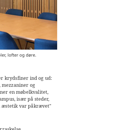
r, lofter og døre.
r krydsfiner ind og ud:
, mezzaniner og
iner en møbelkvalitet,
ampus, især på steder,
l æstetik var påkrævet"
rraskelse.