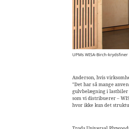
UPMs WISA-Birch-krydsfiner 
Anderson, hvis virksomhe
"Det har så mange anvend
gulvbelægning i lastbile
som vi distribuerer – WIS
hvor ikke kun det strukt
Trods Universal Plywoods