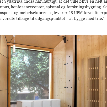
 i Sydafrika, indså han hurtigt, at det ville blive en helt
mpus, konferencecenter, spisesal og forskningsbygning. S
nsport- og møbelsektoren og leverer 15 UPM-krydsfinerpr
i vendte tilbage til udgangspunktet – at bygge med træ."