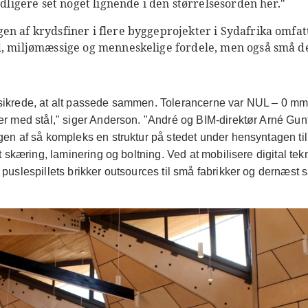
idligere set noget lignende i den størrelsesorden her."
en af krydsfiner i flere byggeprojekter i Sydafrika omf
d, miljømæssige og menneskelige fordele, men også små de
ikrede, at alt passede sammen. Tolerancerne var NUL – 0 mm
r med stål," siger Anderson. "André og BIM-direktør Arné Gunte
en af så kompleks en struktur på stedet under hensyntagen til
t skæring, laminering og boltning. Ved at mobilisere digital te
puslespillets brikker outsources til små fabrikker og dernæst 