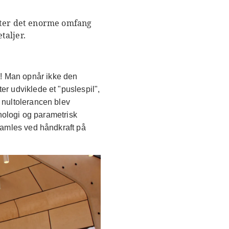
atter det enorme omfang
taljer.
! Man opnår ikke den
r udviklede et "puslespil",
 nultolerancen blev
knologi og parametrisk
samles ved håndkraft på