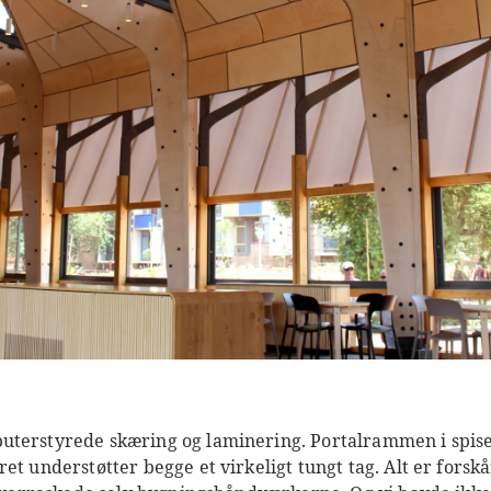
uterstyrede skæring og laminering. Portalrammen i spise
et understøtter begge et virkeligt tungt tag. Alt er forsk