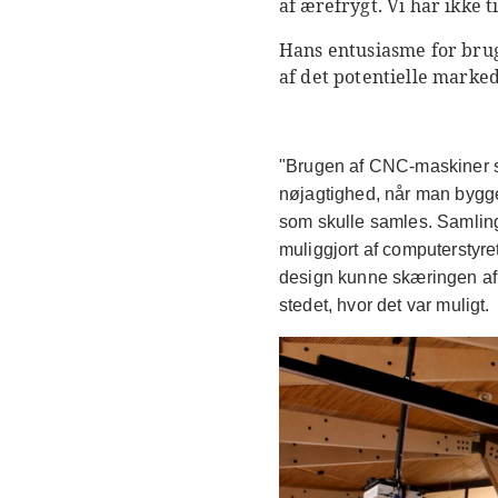
af ærefrygt. Vi har ikke t
Hans entusiasme for brug
af det potentielle marke
"Brugen af CNC-maskiner s
nøjagtighed, når man bygge
som skulle samles. Samling
muliggjort af computerstyre
design kunne skæringen af 
stedet, hvor det var muligt.