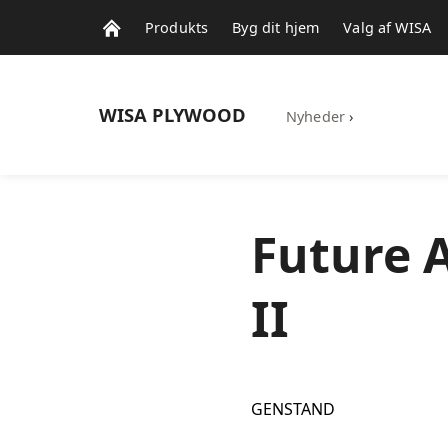
Produkts
Byg dit hjem
Valg af WISA
WISA
PLYWOOD
Nyheder
›
Future 
II
GENSTAND