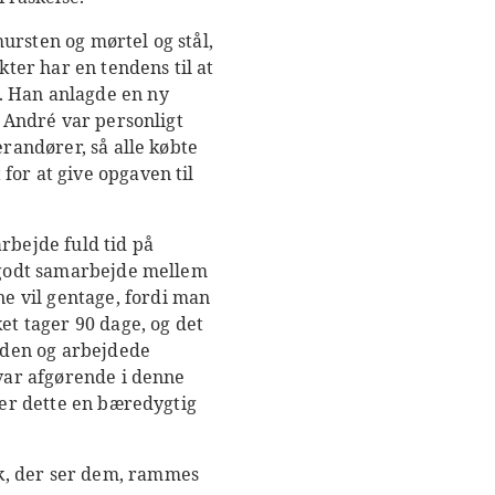
ursten og mørtel og stål,
kter har en tendens til at
. Han anlagde en ny
n André var personligt
erandører, så alle købte
for at give opgaven til
rbejde fuld tid på
g godt samarbejde mellem
e vil gentage, fordi man
et tager 90 dage, og det
anden og arbejdede
 var afgørende i denne
 er dette en bæredygtig
k, der ser dem, rammes