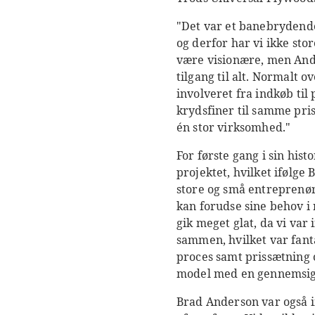
"Det var et banebrydende
og derfor har vi ikke sto
være visionære, men Andr
tilgang til alt. Normalt 
involveret fra indkøb til
krydsfiner til samme pri
én stor virksomhed."
For første gang i sin his
projektet, hvilket ifølg
store og små entreprenør
kan forudse sine behov i 
gik meget glat, da vi var
sammen, hvilket var fanta
proces samt prissætning o
model med en gennemsig
Brad Anderson var også 