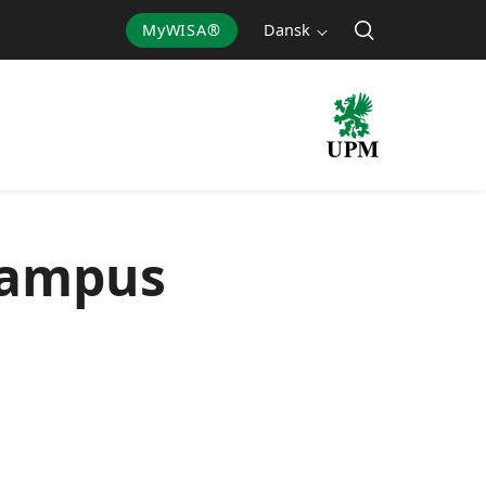
MyWISA®
Dansk
Campus