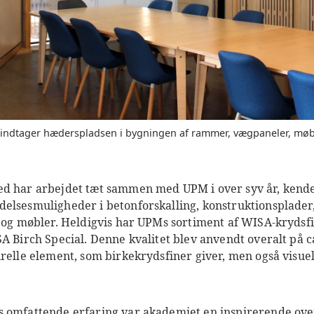
indtager hæderspladsen i bygningen af rammer, vægpaneler, møble
d har arbejdet tæt sammen med UPM i over syv år, kende
elsesmuligheder i betonforskalling, konstruktionsplader
r og møbler. Heldigvis har UPMs sortiment af WISA-krydsf
A Birch Special. Denne kvalitet blev anvendt overalt på c
urelle element, som birkekrydsfiner giver, men også visue
 omfattende erfaring var akademiet en inspirerende ove