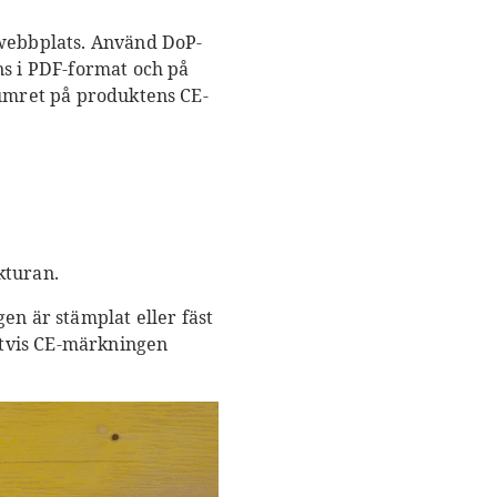
webbplats. Använd DoP-
ns i PDF-format och på
numret på produktens CE-
kturan.
n är stämplat eller fäst
gtvis CE-märkningen