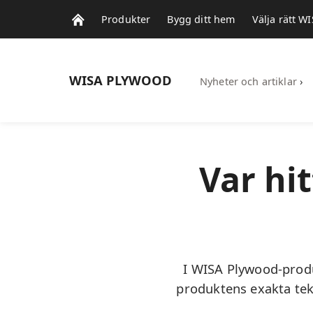
Produkter
Bygg ditt hem
Välja rätt 
WISA
PLYWOOD
Nyheter och artiklar
›
Var hi
I WISA Plywood-produ
produktens exakta tek