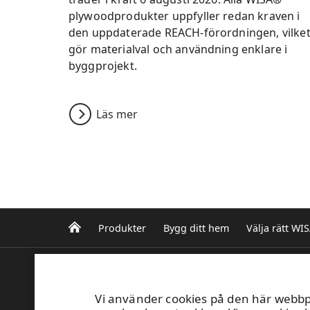
plywoodprodukter uppfyller redan kraven i
den uppdaterade REACH-förordningen, vilke
gör materialval och användning enklare i
byggprojekt.
Läs mer
Produkter
Bygg ditt hem
Välja rätt WI
UPM Plywood
UPM Code of Co
Niemenkatu 16
Vi använder cookies på den här webbpl
P.O. Box 203