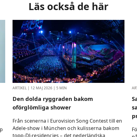
Läs också de här
ARTIKEL
|
12 MAJ 2026
|
5 MIN
AR
Den dolda ryggraden bakom
S
oförglömliga shower
s
p
Från scenerna i Eurovision Song Contest till en
Adele-show i München och kulisserna bakom
pp
Fö
topp-DJ-residencies – det nederländska
på