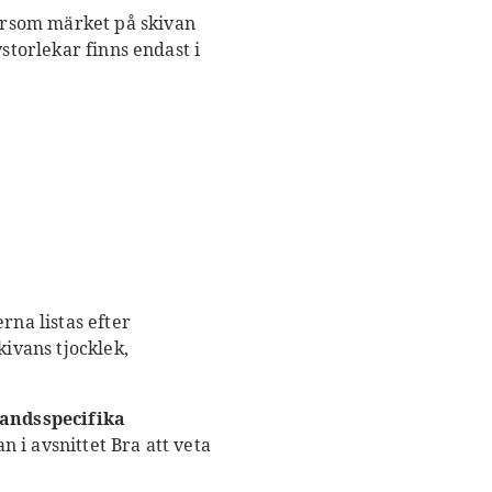
ersom märket på skivan
storlekar finns endast i
rna listas efter
ivans tjocklek,
landsspecifika
n i avsnittet Bra att veta