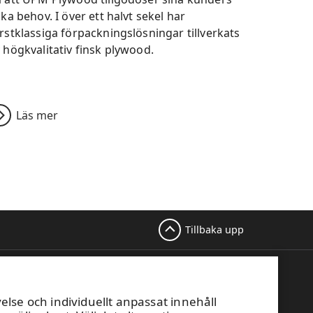
ika behov. I över ett halvt sekel har
rstklassiga förpackningslösningar tillverkats
 högkvalitativ finsk plywood.
Läs mer
Tillbaka upp
 på WISA-
Denna webbplats skyddas av
!
reCAPTCHA och
Googles
lse och individuellt anpassat innehåll
sekretesspolicy
och