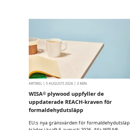
ARTIKEL
|
5 AUGUSTI 2026
|
3 MIN
WISA
plywood uppfyller de
®
uppdaterade REACH-kraven för
formaldehydutsläpp
EU:s nya gränsvärden för formaldehydutslä
träder i kraft 6 augusti 2026. Alla WISA®