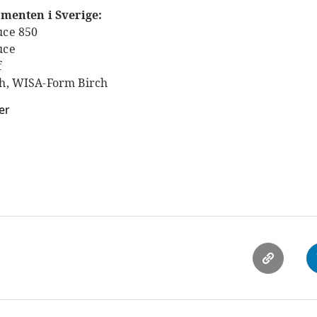
menten i Sverige:
ce 850
uce
f
h, WISA-Form Birch
er