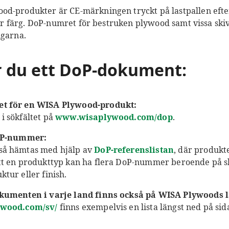
od-produkter är CE-märkningen tryckt på lastpallen eft
ller färg. DoP-numret för bestruken plywood samt vissa skiv
ngarna.
ar du ett DoP-dokument:
t för en WISA Plywood-produkt:
i sökfältet på
www.wisaplywood.com/dop
.
DoP-nummer:
så hämtas med hjälp av
DoP-referenslistan
, där produkte
t en produkttyp kan ha flera DoP-nummer beroende på sk
tur eller finish.
okumenten i varje land finns också på WISA Plywoods 
ywood.com/sv/
finns exempelvis en lista längst ned på sida