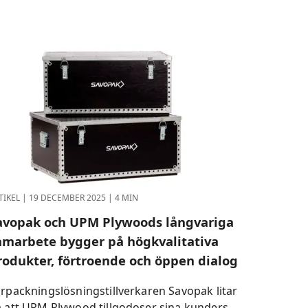
TIKEL
|
19 DECEMBER 2025
|
4 MIN
avopak och UPM Plywoods långvariga
amarbete bygger på högkvalitativa
rodukter, förtroende och öppen dialog
rpackningslösningstillverkaren Savopak litar
 att UPM Plywood tillgodoser sina kunders