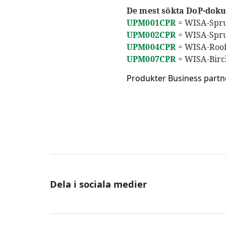
De mest sökta DoP-doku
UPM001CPR
= WISA-Spru
UPM002CPR
= WISA-Spr
UPM004CPR
= WISA-Roo
UPM007CPR
= WISA-Birc
Produkter
Business partn
Dela i sociala medier