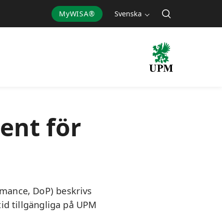
MyWISA®
Svenska
ent för
rmance, DoP) beskrivs
id tillgängliga på UPM