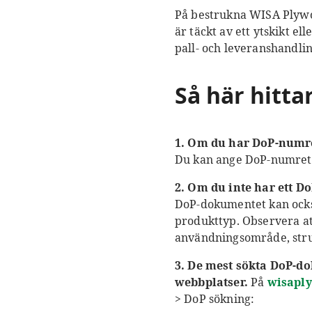
På bestrukna WISA Plywo
är täckt av ett ytskikt e
pall- och leveranshandli
Så här hitt
1. Om du har DoP-numre
Du kan ange DoP-numret 
2. Om du inte har ett 
DoP-dokumentet kan ock
produkttyp. Observera at
användningsområde, struk
3. De mest sökta DoP-d
webbplatser.
På
wisapl
> DoP sökning: