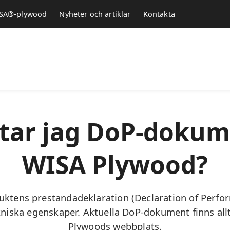
WISA®-plywood
Nyheter och artiklar
Kontakta
ttar jag DoP-dokum
WISA Plywood?
ktens prestandadeklaration (Declaration of Perfo
niska egenskaper. Aktuella DoP-dokument finns allt
Plywoods webbplats.