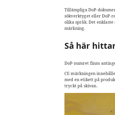
Tillämpliga DoP-dokumen
sökverktyget eller DoP-r
olika språk. Det enklast
märkning.
Så här hitt
DoP-numret finns antinge
CE-märkningen innehålle
med en etikett på produ
tryckt på skivan
.