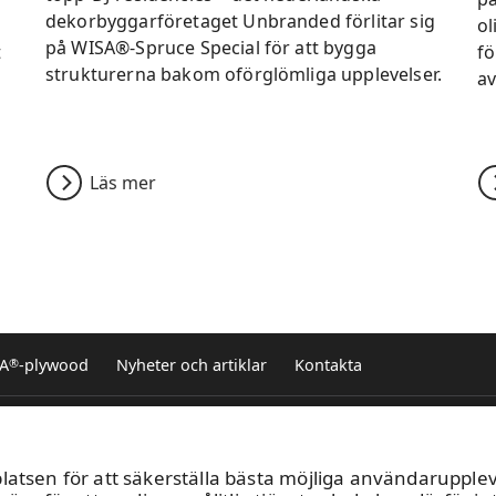
dekorbyggarföretaget Unbranded förlitar sig
ol
på WISA®-Spruce Special för att bygga
t
fö
strukturerna bakom oförglömliga upplevelser.
av
Läs mer
SA
-plywood
Nyheter och artiklar
Kontakta
®
nduct
Bild galleri
Prenumerera
nyhetsbrevet
atsen för att säkerställa bästa möjliga användaruppleve