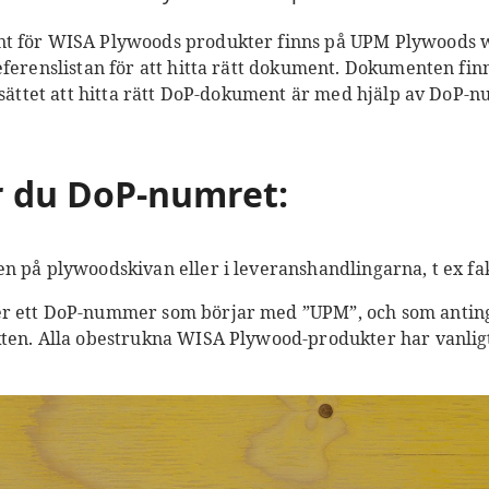
t för WISA Plywoods produkter finns på UPM Plywoods 
eferenslistan för att hitta rätt dokument. Dokumenten fin
e sättet att hitta rätt DoP-dokument är med hjälp av DoP-
ar du DoP-numret:
n på plywoodskivan eller i leveranshandlingarna, t ex fa
r ett DoP-nummer som börjar med ”UPM”, och som antinge
kten. Alla obestrukna WISA Plywood-produkter har vanli