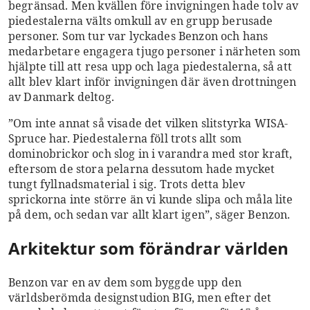
begränsad. Men kvällen före invigningen hade tolv av
piedestalerna välts omkull av en grupp berusade
personer. Som tur var lyckades Benzon och hans
medarbetare engagera tjugo personer i närheten som
hjälpte till att resa upp och laga piedestalerna, så att
allt blev klart inför invigningen där även drottningen
av Danmark deltog.
”Om inte annat så visade det vilken slitstyrka WISA-
Spruce har. Piedestalerna föll trots allt som
dominobrickor och slog in i varandra med stor kraft,
eftersom de stora pelarna dessutom hade mycket
tungt fyllnadsmaterial i sig. Trots detta blev
sprickorna inte större än vi kunde slipa och måla lite
på dem, och sedan var allt klart igen”, säger Benzon.
Arkitektur som förändrar världen
Benzon var en av dem som byggde upp den
världsberömda designstudion BIG, men efter det