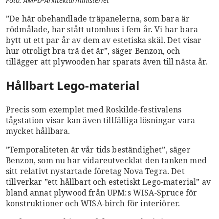
Foto: AMPD-Arkitekturministeriet
”De här obehandlade träpanelerna, som bara är
rödmålade, har stått utomhus i fem år. Vi har bara
bytt ut ett par år av dem av estetiska skäl. Det visar
hur otroligt bra trä det är”, säger Benzon, och
tillägger att plywooden har sparats även till nästa år.
Hållbart Lego-material
Precis som exemplet med Roskilde-festivalens
tågstation visar kan även tillfälliga lösningar vara
mycket hållbara.
”Temporaliteten
är vår tids beständighet”, säger
Benzon, som nu har vidareutvecklat den tanken med
sitt relativt nystartade företag Nova Tegra. Det
tillverkar ”ett hållbart och estetiskt Lego-material” av
bland annat plywood från UPM:s WISA-Spruce för
konstruktioner och WISA-birch för interiörer.