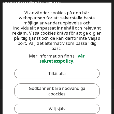
plywood.scandinavia@upm.com
Hitta din återförsäljare
Vi använder cookies på den här
General Sales Conditions
webbplatsen för att säkerställa bästa
möjliga användarupplevelse och
individuellt anpassat innehåll och relevant
UPM Code of Conduct
reklam. Vissa cookies krävs för att ge dig en
pålitlig tjänst och de kan därför inte väljas
bort. Välj det alternativ som passar dig
Bild galleri
bäst.
Mer information finns i
vår
Prenumerera på WISA-nyhetsbrevet!
sekretesspolicy
.
Tillåt alla
Denna webbplats skyddas av reCAPTCHA och
Googles
sekretesspolicy
och
användarvillkor
gäller.
Godkänner bara nödvändiga
coockies
Copyright © 2026 UPM
UPM Global
Legal Notice
Välj själv
Privacy Policy