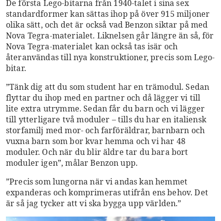
De första Lego-bitarna från 1940-talet i sina sex
standardformer kan sättas ihop på över 915 miljoner
olika sätt, och det är också vad Benzon siktar på med
Nova Tegra-materialet. Liknelsen går längre än så, för
Nova Tegra-materialet kan också tas isär och
återanvändas till nya konstruktioner, precis som Lego-
bitar.
”Tänk dig att du som student har en trämodul. Sedan
flyttar du ihop med en partner och då lägger vi till
lite extra utrymme. Sedan får du barn och vi lägger
till ytterligare två moduler – tills du har en italiensk
storfamilj med mor- och farföräldrar, barnbarn och
vuxna barn som bor kvar hemma och vi har 48
moduler. Och när du blir äldre tar du bara bort
moduler igen”, målar Benzon upp.
”Precis som lungorna när vi andas kan hemmet
expanderas och komprimeras utifrån ens behov. Det
är så jag tycker att vi ska bygga upp världen.”