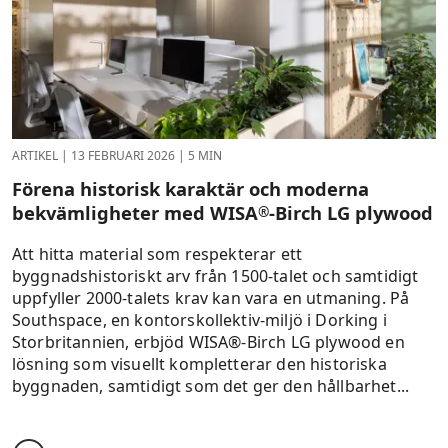
ARTIKEL
|
13 FEBRUARI 2026
|
5 MIN
Förena historisk karaktär och moderna
bekvämligheter med WISA
‑Birch LG plywood
®
Att hitta material som respekterar ett
byggnadshistoriskt arv från 1500‑talet och samtidigt
uppfyller 2000‑talets krav kan vara en utmaning. På
Southspace, en kontorskollektiv‑miljö i Dorking i
Storbritannien, erbjöd WISA®‑Birch LG plywood en
lösning som visuellt kompletterar den historiska
byggnaden, samtidigt som det ger den hållbarhet...