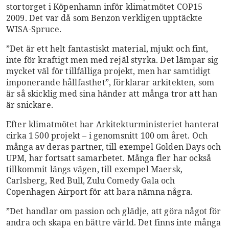
stortorget i Köpenhamn inför klimatmötet COP15
2009. Det var då som Benzon verkligen upptäckte
WISA-Spruce.
”Det är ett helt fantastiskt material, mjukt och fint,
inte för kraftigt men med rejäl styrka. Det lämpar sig
mycket väl för tillfälliga projekt, men har samtidigt
imponerande hållfasthet”, förklarar arkitekten, som
är så skicklig med sina händer att många tror att han
är snickare.
Efter klimatmötet har Arkitekturministeriet hanterat
cirka 1 500 projekt – i genomsnitt 100 om året. Och
många av deras partner, till exempel Golden Days och
UPM, har fortsatt samarbetet. Många fler har också
tillkommit längs vägen, till exempel Maersk,
Carlsberg, Red Bull, Zulu Comedy Gala och
Copenhagen Airport för att bara nämna några.
”Det handlar om passion och glädje, att göra något för
andra och skapa en bättre värld. Det finns inte många