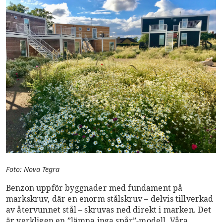
Foto: Nova Tegra
Benzon uppför byggnader med fundament på
markskruv, där en enorm stålskruv – delvis tillverkad
av återvunnet stål – skruvas ned direkt i marken. Det
är verkligen en ”lämna inga spår”-modell. Våra