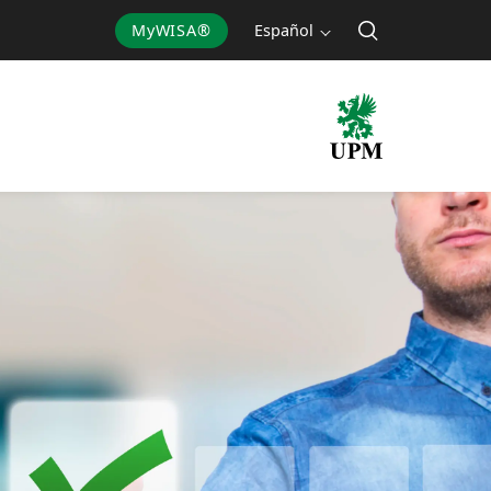
MyWISA®
Español