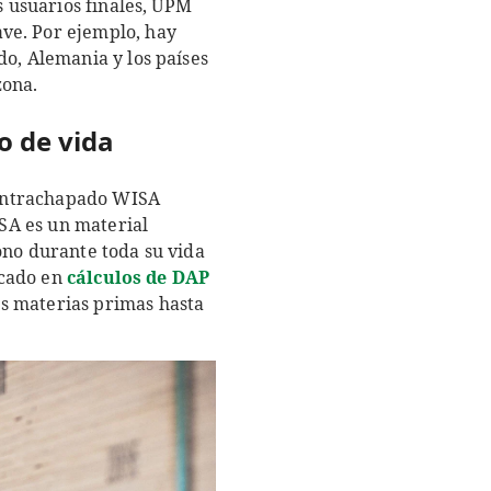
s usuarios finales, UPM
ve. Por ejemplo, hay
do, Alemania y los países
zona.
o de vida
 contrachapado WISA
SA es un material
ono durante toda su vida
icado en
cálculos de DAP
s materias primas hasta