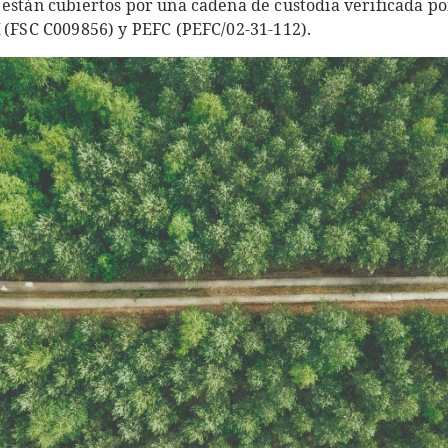
 están cubiertos por una cadena de custodia verificada p
M
(FSC C009856) y PEFC (PEFC/02-31-112).